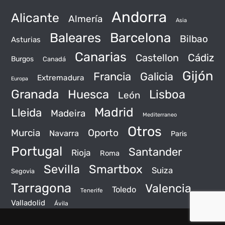
Andorra
Alicante
Almería
Asia
Baleares
Barcelona
Bilbao
Asturias
Canarias
Castellon
Cádiz
Burgos
Canadá
Gijón
Francia
Galicia
Extremadura
Europa
Granada
Huesca
Lisboa
León
Madrid
Lleida
Madeira
Mediterraneo
Otros
Murcia
Oporto
Navarra
Paris
Portugal
Santander
Rioja
Roma
Sevilla
Smartbox
Suiza
Segovia
Tarragona
Valencia
Toledo
Tenerife
Valladolid
Ávila