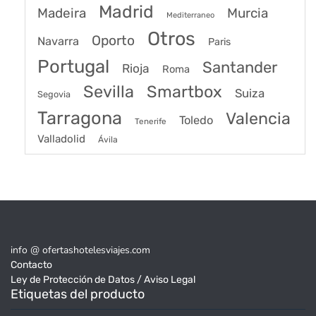
Madrid
Madeira
Murcia
Mediterraneo
Otros
Oporto
Navarra
Paris
Portugal
Santander
Rioja
Roma
Sevilla
Smartbox
Suiza
Segovia
Tarragona
Valencia
Toledo
Tenerife
Valladolid
Ávila
info @ ofertashotelesviajes.com
Contacto
Ley de Protección de Datos / Aviso Legal
Etiquetas del producto