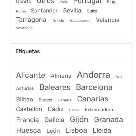
Portugal
Otros
Oporto
Rioja
Paris
Sevilla
Santander
Suiza
Roma
Tarragona
Valencia
Toledo
Vacaciones
Valladolid
Etiquetas
Andorra
Alicante
Almería
Asia
Baleares
Barcelona
Asturias
Canarias
Bilbao
Burgos
Canadá
Castellon
Cádiz
Extremadura
Europa
Gijón
Granada
Francia
Galicia
Huesca
Lisboa
Lleida
León