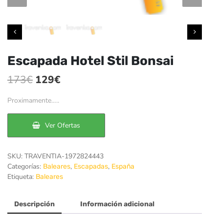
Escapada Hotel Stil Bonsai
El
El
173
€
129
€
precio
precio
Proximamente…..
original
actual
era:
es:
Ver Ofertas
173€.
129€.
SKU:
TRAVENTIA-1972824443
Categorías:
,
,
Baleares
Escapadas
España
Etiqueta:
Baleares
Descripción
Información adicional