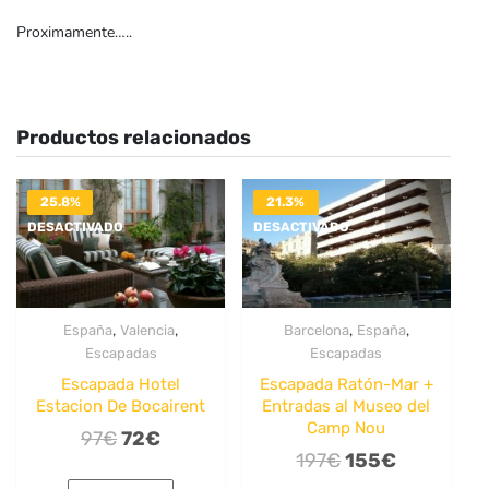
Proximamente…..
Productos relacionados
25.8%
21.3%
DESACTIVADO
DESACTIVADO
,
,
,
,
España
Valencia
Barcelona
España
Escapadas
Escapadas
Escapada Hotel
Escapada Ratón-Mar +
Estacion De Bocairent
Entradas al Museo del
Camp Nou
El
El
97
€
72
€
El
El
197
€
155
€
precio
precio