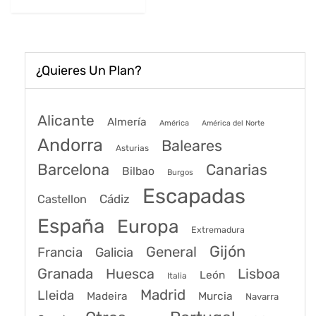
56€.
40€.
¿Quieres Un Plan?
Alicante
Almería
América
América del Norte
Andorra
Baleares
Asturias
Barcelona
Canarias
Bilbao
Burgos
Escapadas
Cádiz
Castellon
España
Europa
Extremadura
Gijón
General
Francia
Galicia
Granada
Huesca
Lisboa
León
Italia
Madrid
Lleida
Murcia
Madeira
Navarra