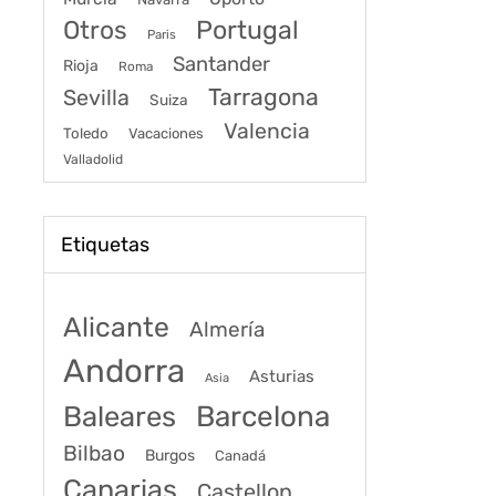
Portugal
Otros
Paris
Santander
Rioja
Roma
Tarragona
Sevilla
Suiza
Valencia
Toledo
Vacaciones
Valladolid
Etiquetas
Alicante
Almería
Andorra
Asturias
Asia
Baleares
Barcelona
Bilbao
Burgos
Canadá
Canarias
Castellon