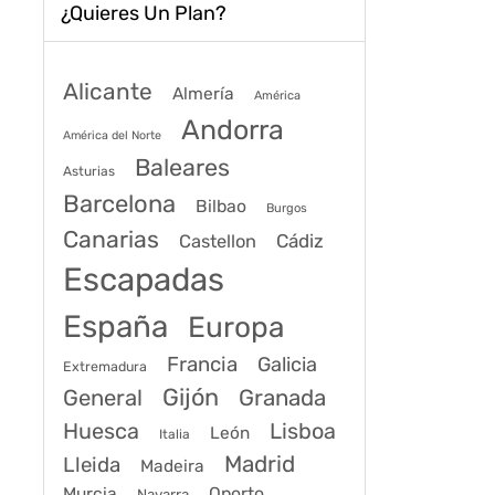
¿Quieres Un Plan?
Alicante
Almería
América
Andorra
América del Norte
Baleares
Asturias
Barcelona
Bilbao
Burgos
Canarias
Cádiz
Castellon
Escapadas
España
Europa
Francia
Galicia
Extremadura
Gijón
General
Granada
Huesca
Lisboa
León
Italia
Madrid
Lleida
Madeira
Murcia
Oporto
Navarra