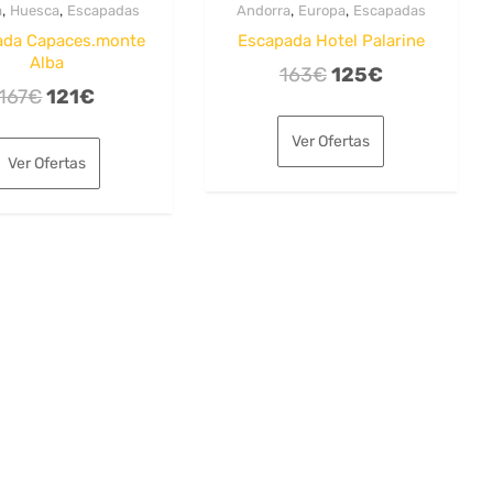
,
,
,
,
a
Huesca
Escapadas
Andorra
Europa
Escapadas
ada Capaces.monte
Escapada Hotel Palarine
Alba
El
El
163
€
125
€
El
El
167
€
121
€
precio
precio
precio
precio
original
actual
Ver Ofertas
original
actual
era:
es:
Ver Ofertas
era:
es:
163€.
125€.
167€.
121€.