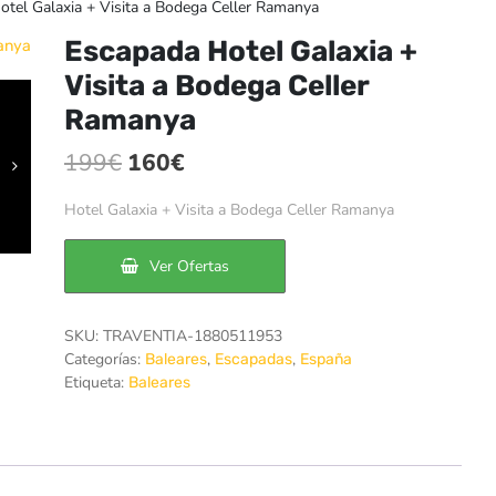
tel Galaxia + Visita a Bodega Celler Ramanya
Escapada Hotel Galaxia +
Visita a Bodega Celler
Ramanya
El
El
199
€
160
€
precio
precio
Hotel Galaxia + Visita a Bodega Celler Ramanya
original
actual
era:
es:
Ver Ofertas
199€.
160€.
SKU:
TRAVENTIA-1880511953
Categorías:
,
,
Baleares
Escapadas
España
Etiqueta:
Baleares