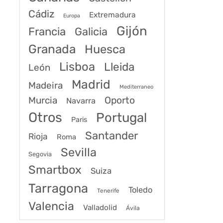
Cádiz
Extremadura
Europa
Gijón
Francia
Galicia
Granada
Huesca
Lisboa
Lleida
León
Madrid
Madeira
Mediterraneo
Murcia
Oporto
Navarra
Otros
Portugal
Paris
Santander
Rioja
Roma
Sevilla
Segovia
Smartbox
Suiza
Tarragona
Toledo
Tenerife
Valencia
Valladolid
Ávila