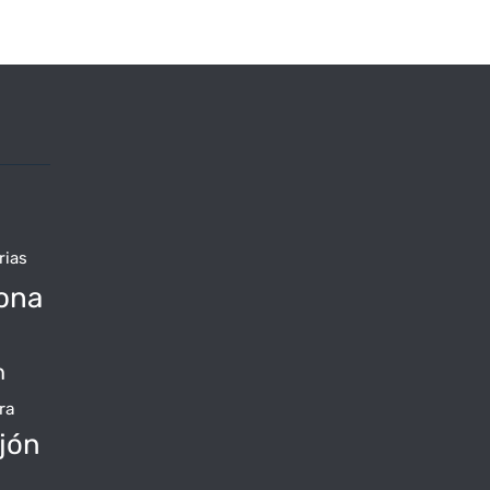
rias
ona
n
ra
jón