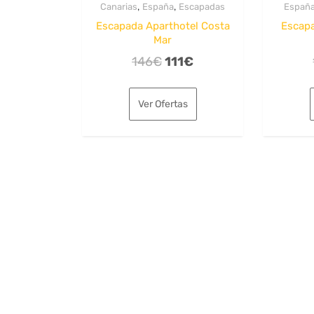
,
,
Canarias
España
Escapadas
Españ
Escapada Aparthotel Costa
Escap
Mar
El
El
146
€
111
€
precio
precio
original
actual
Ver Ofertas
era:
es:
146€.
111€.