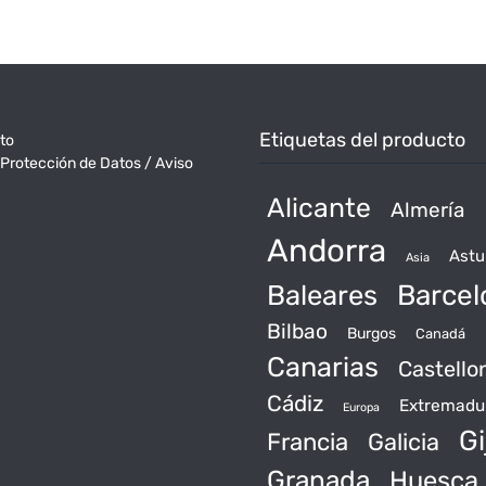
Etiquetas del producto
to
 Protección de Datos / Aviso
Alicante
Almería
Andorra
Astu
Asia
Baleares
Barcel
Bilbao
Burgos
Canadá
Canarias
Castello
Cádiz
Extremadu
Europa
Gi
Francia
Galicia
Granada
Huesca