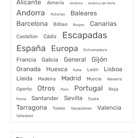
Alicante
Almería
América
América del Norte
Andorra
Baleares
Asturias
Barcelona
Canarias
Bilbao
Burgos
Escapadas
Cádiz
Castellon
España
Europa
Extremadura
Gijón
General
Francia
Galicia
Granada
Huesca
Lisboa
León
Italia
Madrid
Lleida
Murcia
Madeira
Navarra
Portugal
Otros
Oporto
Rioja
Paris
Sevilla
Santander
Suiza
Roma
Tarragona
Valencia
Toledo
Vacaciones
Valladolid