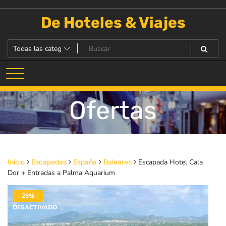
Saltar
al
De Hoteles & Viajes
contenido
Ofertas
Escapada Hotel Cala
Inicio
Escapadas
España
Baleares
Dor + Entradas a Palma Aquarium
25%
DESACTIVADO