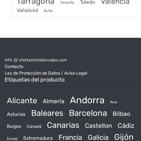
Tarragona
Valencia
Toledo
Tenerife
Valladolid
Ávila
info @ ofertashotelesviajes.com
Contacto
Ley de Protección de Datos / Aviso Legal
Etiquetas del producto
Andorra
Alicante
Almería
Asia
Baleares
Barcelona
Bilbao
Asturias
Canarias
Castellon
Cádiz
Burgos
Canadá
Gijón
Francia
Galicia
Extremadura
Europa