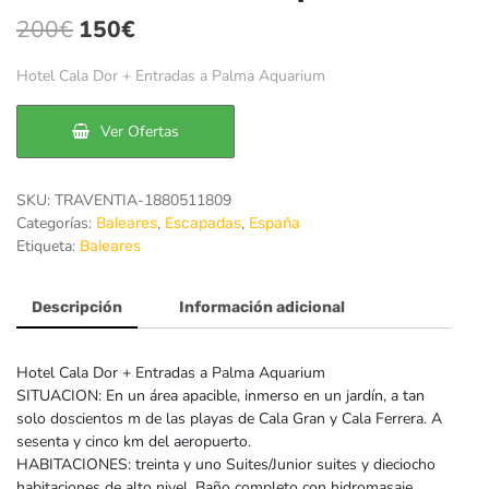
El
El
200
€
150
€
precio
precio
Hotel Cala Dor + Entradas a Palma Aquarium
original
actual
era:
es:
Ver Ofertas
200€.
150€.
SKU:
TRAVENTIA-1880511809
Categorías:
,
,
Baleares
Escapadas
España
Etiqueta:
Baleares
Descripción
Información adicional
Hotel Cala Dor + Entradas a Palma Aquarium
SITUACION: En un área apacible, inmerso en un jardín, a tan
solo doscientos m de las playas de Cala Gran y Cala Ferrera. A
sesenta y cinco km del aeropuerto.
HABITACIONES: treinta y uno Suites/Junior suites y dieciocho
habitaciones de alto nivel. Baño completo con hidromasaje,