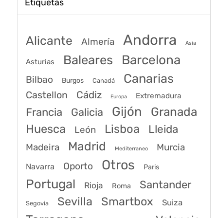
Etiquetas
Andorra
Alicante
Almería
Asia
Baleares
Barcelona
Asturias
Canarias
Bilbao
Burgos
Canadá
Castellon
Cádiz
Extremadura
Europa
Gijón
Granada
Francia
Galicia
Huesca
Lisboa
Lleida
León
Madrid
Madeira
Murcia
Mediterraneo
Otros
Oporto
Navarra
Paris
Portugal
Santander
Rioja
Roma
Sevilla
Smartbox
Suiza
Segovia