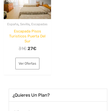
DESACTIVADO
,
,
España
Sevilla
Escapadas
Escapada Pisos
Turisticos Puerta Del
Sur
El
El
31
€
27
€
precio
precio
original
actual
Ver Ofertas
era:
es:
31€.
27€.
¿Quieres Un Plan?