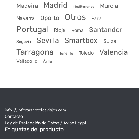
Madrid
Madeira
Murcia
Mediterraneo
Otros
Oporto
Navarra
Paris
Portugal
Santander
Rioja
Roma
Sevilla
Smartbox
Suiza
Segovia
Tarragona
Valencia
Toledo
Tenerife
Valladolid
Ávila
info @ ofertashotelesviajes.com
Contacto
Ley de Protección de Datos / Aviso Legal
Etiquetas del producto