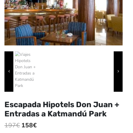
Escapada Hipotels Don Juan +
Entradas a Katmandú Park
El
El
197
€
158
€