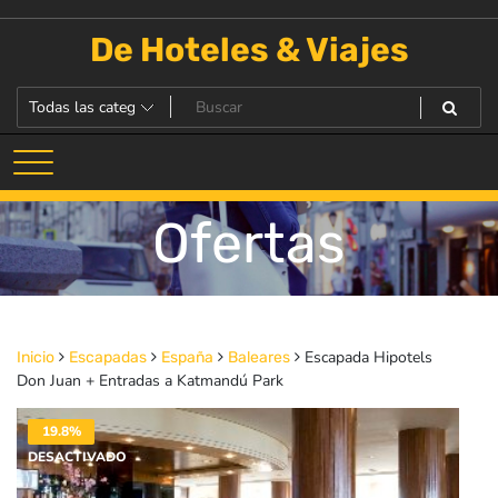
Saltar
al
De Hoteles & Viajes
contenido
Ofertas
Escapada Hipotels
Inicio
Escapadas
España
Baleares
Don Juan + Entradas a Katmandú Park
19.8%
DESACTIVADO