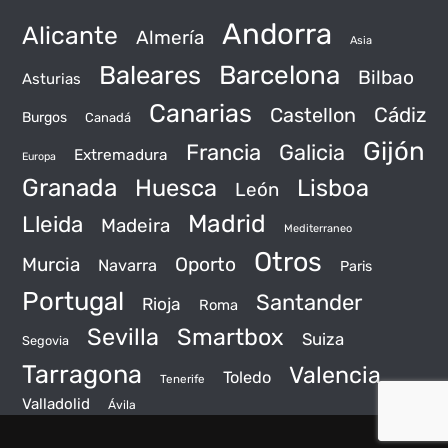
Andorra
Alicante
Almería
Asia
Baleares
Barcelona
Bilbao
Asturias
Canarias
Castellon
Cádiz
Burgos
Canadá
Gijón
Francia
Galicia
Extremadura
Europa
Granada
Huesca
Lisboa
León
Madrid
Lleida
Madeira
Mediterraneo
Otros
Murcia
Oporto
Navarra
Paris
Portugal
Santander
Rioja
Roma
Sevilla
Smartbox
Suiza
Segovia
Tarragona
Valencia
Toledo
Tenerife
Valladolid
Ávila