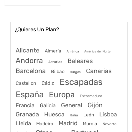
59€.
45€.
¿Quieres Un Plan?
Alicante
Almería
América
América del Norte
Andorra
Baleares
Asturias
Barcelona
Canarias
Bilbao
Burgos
Escapadas
Cádiz
Castellon
España
Europa
Extremadura
Gijón
General
Francia
Galicia
Granada
Huesca
Lisboa
León
Italia
Madrid
Lleida
Murcia
Madeira
Navarra