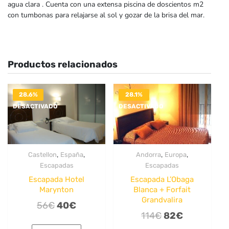
agua clara . Cuenta con una extensa piscina de doscientos m2
con tumbonas para relajarse al sol y gozar de la brisa del mar.
Productos relacionados
28.6%
28.1%
DESACTIVADO
DESACTIVADO
,
,
,
,
Castellon
España
Andorra
Europa
Escapadas
Escapadas
Escapada Hotel
Escapada L’Obaga
Marynton
Blanca + Forfait
Grandvalira
El
El
56
€
40
€
El
El
114
€
82
€
precio
precio
precio
precio