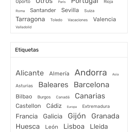
Portugal
Otros
Oporto
Rioja
Paris
Sevilla
Santander
Suiza
Roma
Tarragona
Valencia
Toledo
Vacaciones
Valladolid
Etiquetas
Andorra
Alicante
Almería
Asia
Baleares
Barcelona
Asturias
Canarias
Bilbao
Burgos
Canadá
Castellon
Cádiz
Extremadura
Europa
Gijón
Granada
Francia
Galicia
Huesca
Lisboa
Lleida
León