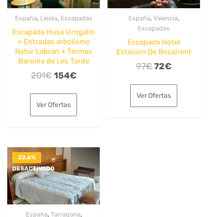
,
,
,
,
España
Lleida
Escapadas
España
Valencia
Escapadas
Escapada Husa Urogallo
+ Entradas arbolismo
Escapada Hotel
Natur Labran + Termas
Estacion De Bocairent
Baronia de Les Tarde
El
El
97
€
72
€
El
El
201
€
154
€
precio
precio
precio
precio
original
actual
Ver Ofertas
original
actual
era:
es:
Ver Ofertas
era:
es:
97€.
72€.
201€.
154€.
22.6%
DESACTIVADO
,
,
España
Tarragona