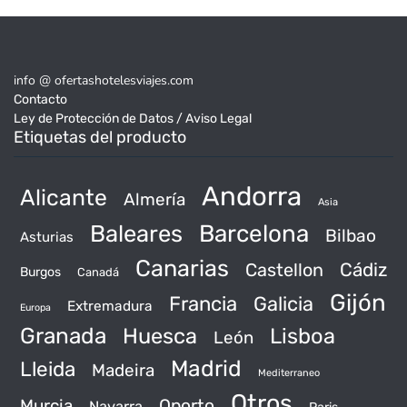
info @ ofertashotelesviajes.com
Contacto
Ley de Protección de Datos / Aviso Legal
Etiquetas del producto
Andorra
Alicante
Almería
Asia
Baleares
Barcelona
Bilbao
Asturias
Canarias
Castellon
Cádiz
Burgos
Canadá
Gijón
Francia
Galicia
Extremadura
Europa
Granada
Huesca
Lisboa
León
Madrid
Lleida
Madeira
Mediterraneo
Otros
Murcia
Oporto
Navarra