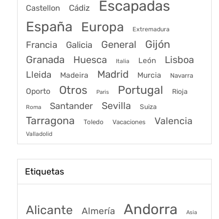
Escapadas
Cádiz
Castellon
España
Europa
Extremadura
Gijón
General
Francia
Galicia
Granada
Huesca
Lisboa
León
Italia
Madrid
Lleida
Murcia
Madeira
Navarra
Portugal
Otros
Oporto
Rioja
Paris
Sevilla
Santander
Suiza
Roma
Tarragona
Valencia
Toledo
Vacaciones
Valladolid
Etiquetas
Andorra
Alicante
Almería
Asia