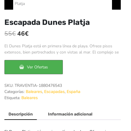
Escapada Dunes Platja
El
El
55
€
46
€
precio
precio
El Dunes Platja está en primera línea de playa. Ofrece pisos
original
actual
extensos, bien pertrechados y con vistas al mar. El complejo se
era:
es:
Ver Ofertas
55€.
46€.
SKU:
TRAVENTIA-1880476543
Categorías:
,
,
Baleares
Escapadas
España
Etiqueta:
Baleares
Descripción
Información adicional