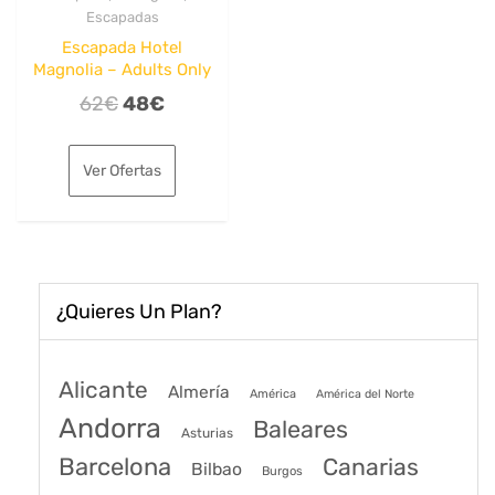
Escapadas
Escapada Hotel
Magnolia – Adults Only
El
El
62
€
48
€
precio
precio
original
actual
Ver Ofertas
era:
es:
62€.
48€.
¿Quieres Un Plan?
Alicante
Almería
América
América del Norte
Andorra
Baleares
Asturias
Barcelona
Canarias
Bilbao
Burgos