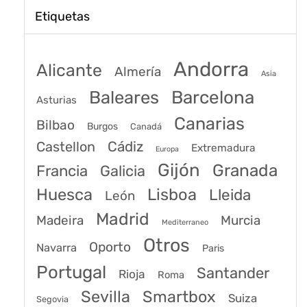
Etiquetas
Andorra
Alicante
Almería
Asia
Baleares
Barcelona
Asturias
Canarias
Bilbao
Burgos
Canadá
Castellon
Cádiz
Extremadura
Europa
Gijón
Granada
Francia
Galicia
Huesca
Lisboa
Lleida
León
Madrid
Madeira
Murcia
Mediterraneo
Otros
Oporto
Navarra
Paris
Portugal
Santander
Rioja
Roma
Sevilla
Smartbox
Suiza
Segovia