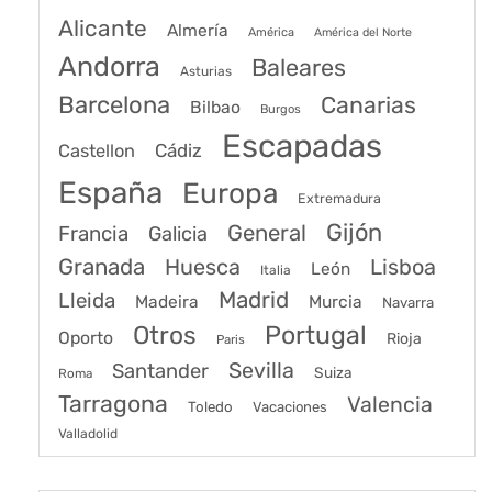
Alicante
Almería
América
América del Norte
Andorra
Baleares
Asturias
Barcelona
Canarias
Bilbao
Burgos
Escapadas
Cádiz
Castellon
España
Europa
Extremadura
Gijón
General
Francia
Galicia
Granada
Huesca
Lisboa
León
Italia
Madrid
Lleida
Murcia
Madeira
Navarra
Portugal
Otros
Oporto
Rioja
Paris
Sevilla
Santander
Suiza
Roma
Tarragona
Valencia
Toledo
Vacaciones
Valladolid