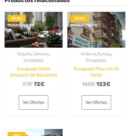
Productos relacionados
25.8%
23.1%
DESACTIVADO
DESACTIVADO
,
,
,
,
España
Valencia
Andorra
Europa
Escapadas
Escapadas
Escapada Hotel
Escapada Pisos En El
Estacion De Bocairent
Tarter
El
El
El
El
97
€
72
€
160
€
123
€
precio
precio
precio
precio
original
actual
original
actual
Ver Ofertas
Ver Ofertas
era:
es:
era:
es:
97€.
72€.
160€.
123€.
28%