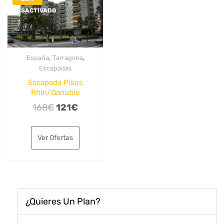
DESACTIVADO
,
,
España
Tarragona
Escapadas
Escapada Pisos
Rhin/Danubio
El
El
168
€
121
€
precio
precio
original
actual
Ver Ofertas
era:
es:
168€.
121€.
¿Quieres Un Plan?