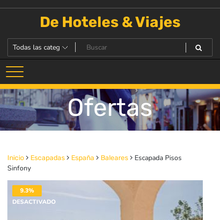
Saltar
al
De Hoteles & Viajes
contenido
Ofertas
Escapada Pisos
Inicio
Escapadas
España
Baleares
Sinfony
9.3%
DESACTIVADO