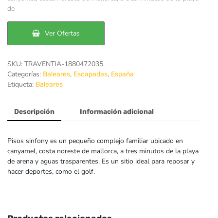
de
era:
es:
43€.
39€.
Ver Ofertas
SKU:
TRAVENTIA-1880472035
Categorías:
,
,
Baleares
Escapadas
España
Etiqueta:
Baleares
Descripción
Información adicional
Pisos sinfony es un pequeño complejo familiar ubicado en
canyamel, costa noreste de mallorca, a tres minutos de la playa
de arena y aguas trasparentes. Es un sitio ideal para reposar y
hacer deportes, como el golf.