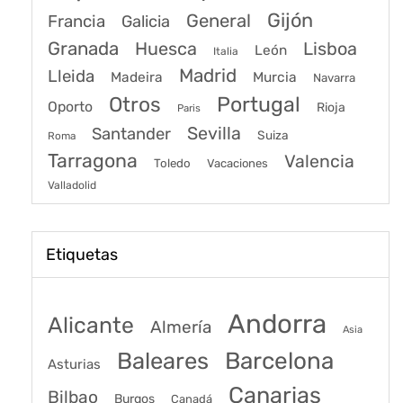
Gijón
General
Francia
Galicia
Granada
Huesca
Lisboa
León
Italia
Madrid
Lleida
Murcia
Madeira
Navarra
Portugal
Otros
Oporto
Rioja
Paris
Sevilla
Santander
Suiza
Roma
Tarragona
Valencia
Toledo
Vacaciones
Valladolid
Etiquetas
Andorra
Alicante
Almería
Asia
Baleares
Barcelona
Asturias
Canarias
Bilbao
Burgos
Canadá