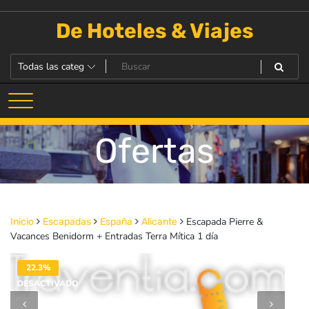
Saltar
al
De Hoteles & Viajes
contenido
Ofertas
Escapada Pierre &
Inicio
Escapadas
España
Alicante
Vacances Benidorm + Entradas Terra Mítica 1 día
22.3%
DESACTIVADO