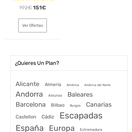
El
El
192
€
151
€
precio
precio
original
actual
Ver Ofertas
era:
es:
192€.
151€.
¿Quieres Un Plan?
Alicante
Almería
América
América del Norte
Andorra
Baleares
Asturias
Barcelona
Canarias
Bilbao
Burgos
Escapadas
Cádiz
Castellon
España
Europa
Extremadura