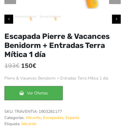
Escapada Pierre & Vacances
Benidorm + Entradas Terra
Mítica 1 día
El
El
193
€
150
€
precio
precio
Pierre & Vacances Benidorm + Entradas Terra Mítica 1 día
original
actual
era:
es:
Ver Ofertas
193€.
150€.
SKU:
TRAVENTIA-1903281177
Categorías:
,
,
Alicante
Escapadas
España
Etiqueta:
Alicante