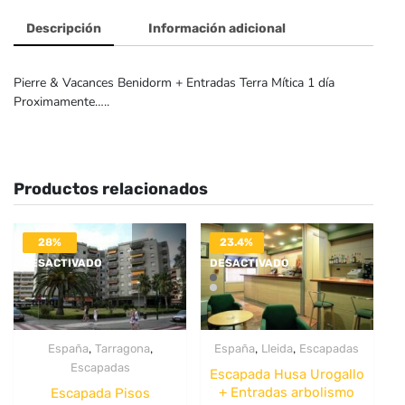
Descripción
Información adicional
Pierre & Vacances Benidorm + Entradas Terra Mítica 1 día
Proximamente…..
Productos relacionados
28%
23.4%
DESACTIVADO
DESACTIVADO
,
,
,
,
España
Tarragona
España
Lleida
Escapadas
Escapadas
Escapada Husa Urogallo
+ Entradas arbolismo
Escapada Pisos