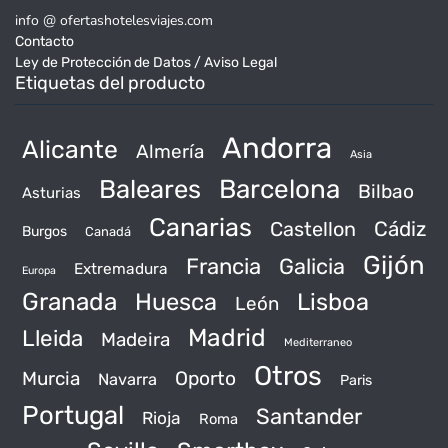
info @ ofertashotelesviajes.com
Contacto
Ley de Protección de Datos / Aviso Legal
Etiquetas del producto
Andorra
Alicante
Almería
Asia
Baleares
Barcelona
Bilbao
Asturias
Canarias
Castellon
Cádiz
Burgos
Canadá
Gijón
Francia
Galicia
Extremadura
Europa
Granada
Huesca
Lisboa
León
Madrid
Lleida
Madeira
Mediterraneo
Otros
Murcia
Oporto
Navarra
Paris
Portugal
Santander
Rioja
Roma