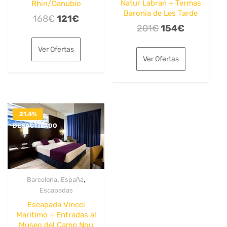
Natur Labran + Termas
Rhin/Danubio
Baronia de Les Tarde
El
El
168
€
121
€
El
El
201
€
154
€
precio
precio
precio
precio
original
actual
Ver Ofertas
original
actual
era:
es:
Ver Ofertas
era:
es:
168€.
121€.
201€.
154€.
21.4%
DESACTIVADO
,
,
Barcelona
España
Escapadas
Escapada Vincci
Maritimo + Entradas al
Museo del Camp Nou