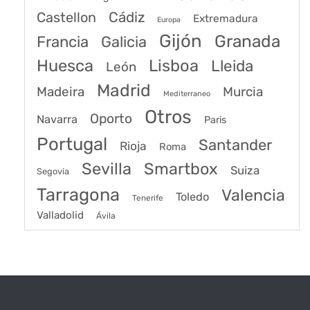
Castellon
Cádiz
Extremadura
Europa
Gijón
Granada
Francia
Galicia
Huesca
Lisboa
Lleida
León
Madrid
Madeira
Murcia
Mediterraneo
Otros
Oporto
Navarra
Paris
Portugal
Santander
Rioja
Roma
Sevilla
Smartbox
Suiza
Segovia
Tarragona
Valencia
Toledo
Tenerife
Valladolid
Ávila