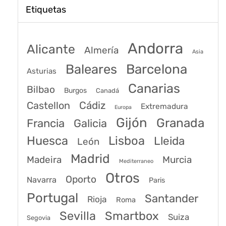
Etiquetas
Andorra
Alicante
Almería
Asia
Baleares
Barcelona
Asturias
Canarias
Bilbao
Burgos
Canadá
Castellon
Cádiz
Extremadura
Europa
Gijón
Granada
Francia
Galicia
Huesca
Lisboa
Lleida
León
Madrid
Madeira
Murcia
Mediterraneo
Otros
Oporto
Navarra
Paris
Portugal
Santander
Rioja
Roma
Sevilla
Smartbox
Suiza
Segovia