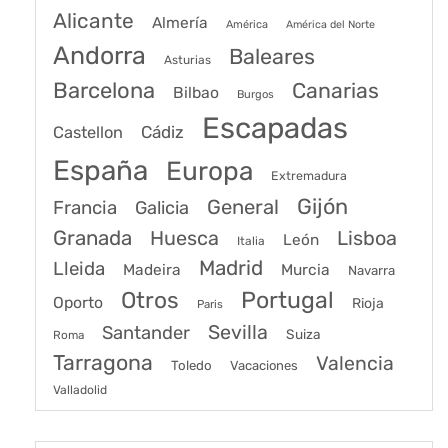
Alicante
Almería
América
América del Norte
Andorra
Baleares
Asturias
Barcelona
Canarias
Bilbao
Burgos
Escapadas
Cádiz
Castellon
España
Europa
Extremadura
Gijón
General
Francia
Galicia
Granada
Huesca
Lisboa
León
Italia
Madrid
Lleida
Murcia
Madeira
Navarra
Portugal
Otros
Oporto
Rioja
Paris
Sevilla
Santander
Suiza
Roma
Tarragona
Valencia
Toledo
Vacaciones
Valladolid