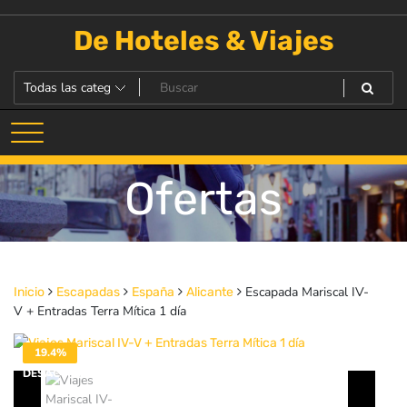
Saltar
al
De Hoteles & Viajes
contenido
Ofertas
Escapada Mariscal IV-
Inicio
Escapadas
España
Alicante
V + Entradas Terra Mítica 1 día
19.4%
DESACTIVADO