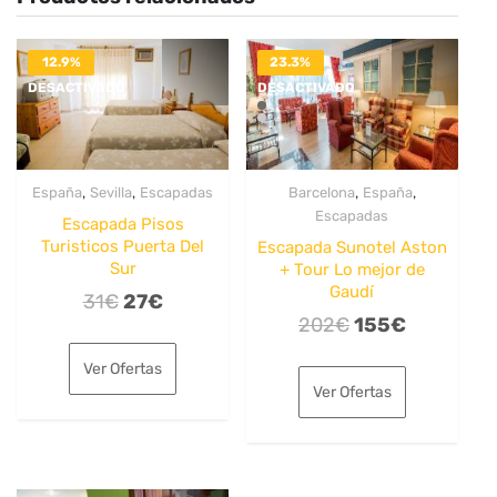
12.9%
23.3%
DESACTIVADO
DESACTIVADO
,
,
,
,
España
Sevilla
Escapadas
Barcelona
España
Escapadas
Escapada Pisos
Turisticos Puerta Del
Escapada Sunotel Aston
Sur
+ Tour Lo mejor de
Gaudí
El
El
31
€
27
€
El
El
202
€
155
€
precio
precio
precio
precio
original
actual
Ver Ofertas
original
actual
era:
es:
Ver Ofertas
era:
es:
31€.
27€.
202€.
155€.