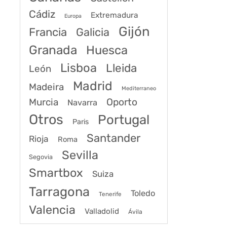
Cádiz
Extremadura
Europa
Gijón
Francia
Galicia
Granada
Huesca
Lisboa
Lleida
León
Madrid
Madeira
Mediterraneo
Murcia
Oporto
Navarra
Otros
Portugal
Paris
Santander
Rioja
Roma
Sevilla
Segovia
Smartbox
Suiza
Tarragona
Toledo
Tenerife
Valencia
Valladolid
Ávila