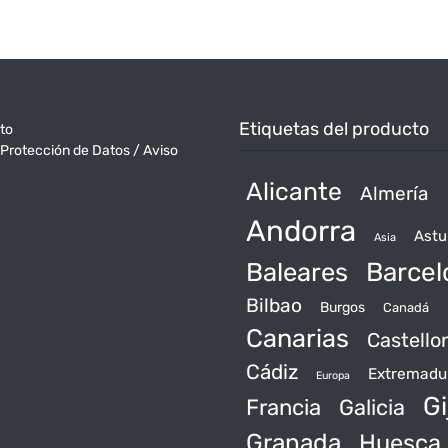
Etiquetas del producto
to
 Protección de Datos / Aviso
Alicante
Almería
Andorra
Astu
Asia
Baleares
Barcel
Bilbao
Burgos
Canadá
Canarias
Castello
Cádiz
Extremadu
Europa
Gi
Francia
Galicia
Granada
Huesca