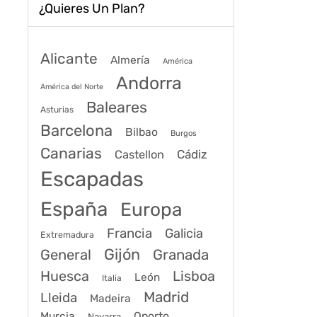
¿Quieres Un Plan?
Alicante
Almería
América
Andorra
América del Norte
Baleares
Asturias
Barcelona
Bilbao
Burgos
Canarias
Cádiz
Castellon
Escapadas
España
Europa
Francia
Galicia
Extremadura
Gijón
General
Granada
Huesca
Lisboa
León
Italia
Madrid
Lleida
Madeira
Murcia
Oporto
Navarra