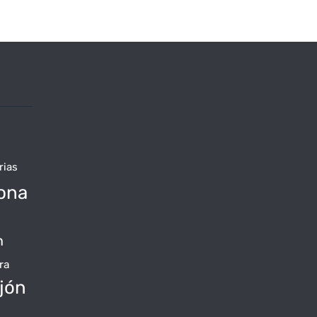
rias
ona
n
ra
jón