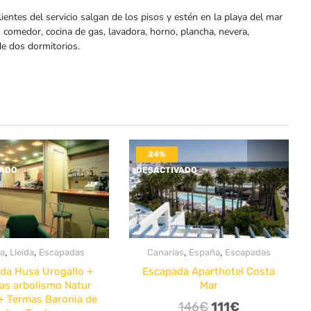
ientes del servicio salgan de los pisos y estén en la playa del mar
 comedor, cocina de gas, lavadora, horno, plancha, nevera,
e dos dormitorios.
24%
VADO
DESACTIVADO
,
,
,
,
a
Lleida
Escapadas
Canarias
España
Escapadas
da Husa Urogallo +
Escapada Aparthotel Costa
as arbolismo Natur
Mar
+ Termas Baronia de
El
El
146
€
111
€