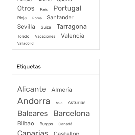
Portugal
Otros
Paris
Santander
Rioja
Roma
Tarragona
Sevilla
Suiza
Valencia
Toledo
Vacaciones
Valladolid
Etiquetas
Alicante
Almería
Andorra
Asturias
Asia
Baleares
Barcelona
Bilbao
Burgos
Canadá
Canarias
Castellon