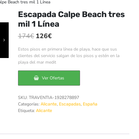
pe Beach tres mil 1 Línea
Escapada Calpe Beach tres
mil 1 Línea
El
El
174
€
126
€
precio
precio
Estos pisos en primera línea de playa, hace que sus
original
actual
clientes del servicio salgan de los pisos y estén en la
playa del mar medit
era:
es:
174€.
126€.
Ver Ofertas
SKU:
TRAVENTIA-1928278897
Categorías:
,
,
Alicante
Escapadas
España
Etiqueta:
Alicante