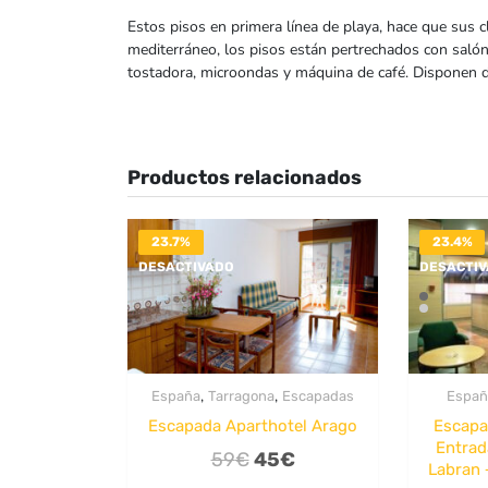
Estos pisos en primera línea de playa, hace que sus cl
mediterráneo, los pisos están pertrechados con salón
tostadora, microondas y máquina de café. Disponen d
Productos relacionados
23.7%
23.4%
DESACTIVADO
DESACTI
,
,
España
Tarragona
Escapadas
Españ
Escapada Aparthotel Arago
Escapa
Entrad
El
El
59
€
45
€
Labran 
precio
precio