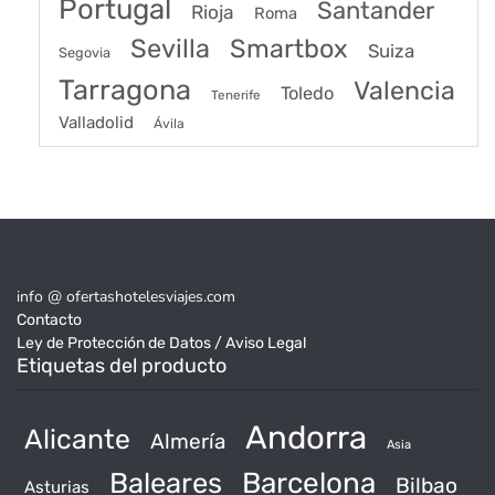
Portugal
Santander
Rioja
Roma
Sevilla
Smartbox
Suiza
Segovia
Tarragona
Valencia
Toledo
Tenerife
Valladolid
Ávila
info @ ofertashotelesviajes.com
Contacto
Ley de Protección de Datos / Aviso Legal
Etiquetas del producto
Andorra
Alicante
Almería
Asia
Baleares
Barcelona
Bilbao
Asturias