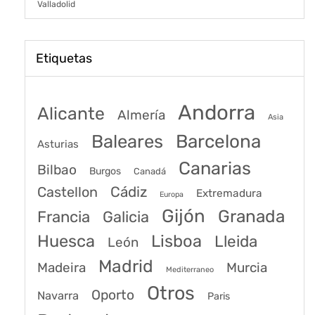
Valladolid
Etiquetas
Andorra
Alicante
Almería
Asia
Baleares
Barcelona
Asturias
Canarias
Bilbao
Burgos
Canadá
Castellon
Cádiz
Extremadura
Europa
Gijón
Granada
Francia
Galicia
Huesca
Lisboa
Lleida
León
Madrid
Madeira
Murcia
Mediterraneo
Otros
Oporto
Navarra
Paris