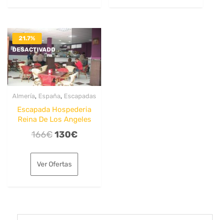
32€.
26€.
56€.
40€.
21.7%
DESACTIVADO
,
,
Almería
España
Escapadas
Escapada Hospederia
Reina De Los Angeles
El
El
166
€
130
€
precio
precio
original
actual
Ver Ofertas
era:
es:
166€.
130€.