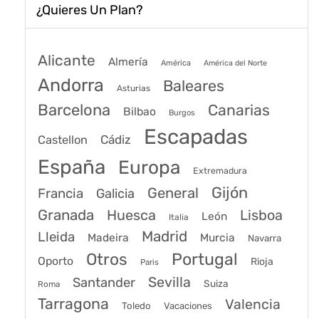
¿Quieres Un Plan?
Alicante
Almería
América
América del Norte
Andorra
Baleares
Asturias
Barcelona
Canarias
Bilbao
Burgos
Escapadas
Cádiz
Castellon
España
Europa
Extremadura
Gijón
General
Francia
Galicia
Granada
Huesca
Lisboa
León
Italia
Madrid
Lleida
Murcia
Madeira
Navarra
Portugal
Otros
Oporto
Rioja
Paris
Sevilla
Santander
Suiza
Roma
Tarragona
Valencia
Toledo
Vacaciones