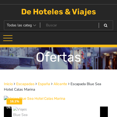
Saltar
al
De Hoteles & Viajes
contenido
Ofertas
Escapada Blue Sea
Inicio
Escapadas
España
Alicante
Hotel Calas Marina
16.1%
DESACTIVADO