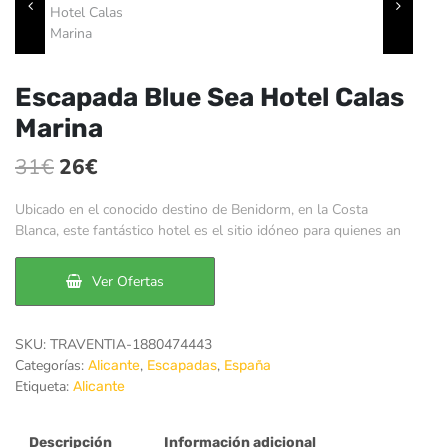
Escapada Blue Sea Hotel Calas
Marina
El
El
31
€
26
€
precio
precio
Ubicado en el conocido destino de Benidorm, en la Costa
original
actual
Blanca, este fantástico hotel es el sitio idóneo para quienes an
era:
es:
Ver Ofertas
31€.
26€.
SKU:
TRAVENTIA-1880474443
Categorías:
,
,
Alicante
Escapadas
España
Etiqueta:
Alicante
Descripción
Información adicional