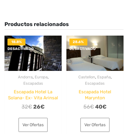
Productos relacionados
18.8%
28.6%
DESACTIVADO
DESACTIVADO
,
,
,
,
Andorra
Europa
Castellon
España
Escapadas
Escapadas
Escapada Hotel La
Escapada Hotel
Solana- Ex- Vita Arinsal
Marynton
El
El
El
El
32
€
26
€
56
€
40
€
precio
precio
precio
precio
original
actual
original
actual
Ver Ofertas
Ver Ofertas
era:
es:
era:
es: