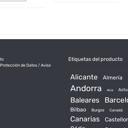
160€.
123€.
70€.
58€.
Etiquetas del producto
to
 Protección de Datos / Aviso
Alicante
Almería
Andorra
Astu
Asia
Baleares
Barcel
Bilbao
Burgos
Canadá
Canarias
Castello