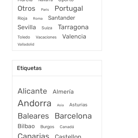
Portugal
Otros
Paris
Santander
Rioja
Roma
Tarragona
Sevilla
Suiza
Valencia
Toledo
Vacaciones
Valladolid
Etiquetas
Alicante
Almería
Andorra
Asturias
Asia
Baleares
Barcelona
Bilbao
Burgos
Canadá
Canarias
Castellon