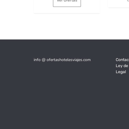
Ver Ofertas
era:
es:
197€.
155€.
info @ ofertashotelesviajes.com
Contac
Ley de
Legal