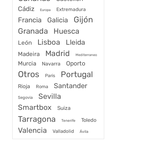
Cádiz
Extremadura
Europa
Gijón
Francia
Galicia
Granada
Huesca
Lisboa
Lleida
León
Madrid
Madeira
Mediterraneo
Murcia
Oporto
Navarra
Otros
Portugal
Paris
Santander
Rioja
Roma
Sevilla
Segovia
Smartbox
Suiza
Tarragona
Toledo
Tenerife
Valencia
Valladolid
Ávila