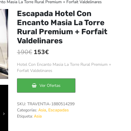
o Masia La Torre Rural Premium + Forfait Valdelinares
Escapada Hotel Con
Encanto Masia La Torre
Rural Premium + Forfait
Valdelinares
El
El
190
€
153
€
precio
precio
Hotel Con Encanto Masia La Torre Rural Premium +
original
actual
Forfait Valdelinares
era:
es:
Ver Ofertas
190€.
153€.
SKU:
TRAVENTIA-1880514299
Categorías:
,
Asia
Escapadas
Etiqueta:
Asia