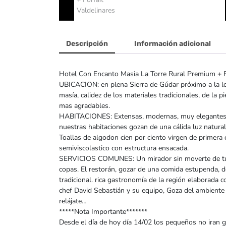
Descripción
Información adicional
Hotel Con Encanto Masia La Torre Rural Premium + Fo
UBICACION: en plena Sierra de Gúdar próximo a la lo
masía, calidez de los materiales tradicionales, de la
mas agradables.
HABITACIONES: Extensas, modernas, muy elegantes, 
nuestras habitaciones gozan de una cálida luz natura
Toallas de algodon cien por ciento virgen de primera 
semiviscolastico con estructura ensacada.
SERVICIOS COMUNES: Un mirador sin moverte de tu hab
copas. El restorán, gozar de una comida estupenda, 
tradicional. rica gastronomía de la región elaborada c
chef David Sebastián y su equipo, Goza del ambiente d
relájate…
*****Nota Importante*******
Desde el día de hoy día 14/02 los pequeños no iran g