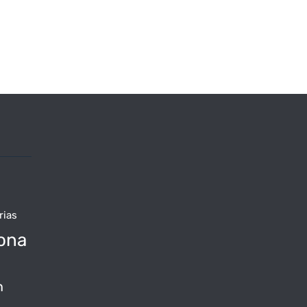
rias
ona
n