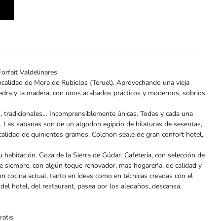
rfait Valdelinares
calidad de Mora de Rubielos (Teruel). Aprovechando una vieja
 piedra y la madera, con unos acabados prácticos y modernos, sobrios
tradicionales… Incomprensiblemente únicas. Todas y cada una
l. Las sabanas son de un algodon egipcio de hilaturas de sesentas,
calidad de quinientos gramos. Colchon seale de gran confort hotel,
itación. Goza de la Sierra de Gúdar. Cafetería, con selección de
de siempre, con algún toque renovador, mas hogareña, de calidad y
on cocina actual, tanto en ideas como en técnicas creadas con el
el hotel, del restaurant, pasea por los aledaños, descansa,
ratis