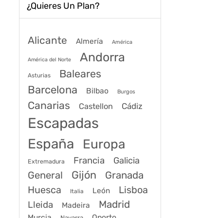
¿Quieres Un Plan?
Alicante
Almería
América
Andorra
América del Norte
Baleares
Asturias
Barcelona
Bilbao
Burgos
Canarias
Cádiz
Castellon
Escapadas
España
Europa
Francia
Galicia
Extremadura
Gijón
General
Granada
Huesca
Lisboa
León
Italia
Madrid
Lleida
Madeira
Murcia
Oporto
Navarra