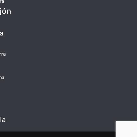
ra
jón
da
rra
ma
ia