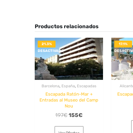
Productos relacionados
21.3%
17.1%
DESACTIVADO
DESACTI
,
,
Barcelona
España
Escapadas
Alicant
Escapada Ratón-Mar +
Escapa
Entradas al Museo del Camp
Nou
El
El
197
€
155
€
precio
precio
original
actual