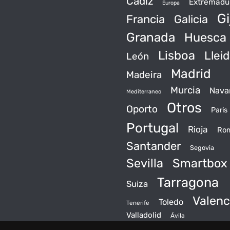
Cádiz
Extremadu
Europa
Gi
Francia
Galicia
Granada
Huesca
Lisboa
Llei
León
Madrid
Madeira
Murcia
Nava
Mediterraneo
Otros
Oporto
Paris
Portugal
Rioja
Ro
Santander
Segovia
Sevilla
Smartbox
Tarragona
Suiza
Valenc
Toledo
Tenerife
Valladolid
Ávila