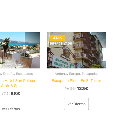
23.1%
VADO
DESACTIVADO
,
,
,
,
e
España
Escapadas
Andorra
Europa
Escapadas
da Hotel Sun Palace
Escapada Pisos En El Tarter
Albir & Spa
El
El
160
€
123
€
El
El
70
€
58
€
precio
precio
precio
precio
original
actual
Ver Ofertas
original
actual
era:
es:
Ver Ofertas
era:
es: