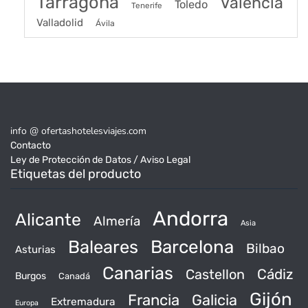
Tarragona
Valencia
Toledo
Tenerife
Valladolid
Ávila
info @ ofertashotelesviajes.com
Contacto
Ley de Protección de Datos / Aviso Legal
Etiquetas del producto
Andorra
Alicante
Almería
Asia
Baleares
Barcelona
Bilbao
Asturias
Canarias
Castellon
Cádiz
Burgos
Canadá
Gijón
Francia
Galicia
Extremadura
Europa