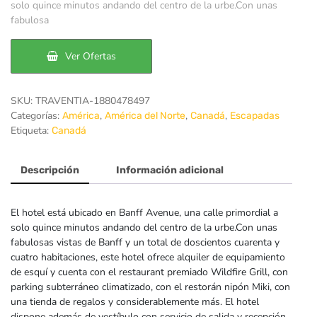
original
actual
solo quince minutos andando del centro de la urbe.Con unas
fabulosa
era:
es:
169€.
129€.
Ver Ofertas
SKU:
TRAVENTIA-1880478497
Categorías:
,
,
,
América
América del Norte
Canadá
Escapadas
Etiqueta:
Canadá
Descripción
Información adicional
El hotel está ubicado en Banff Avenue, una calle primordial a
solo quince minutos andando del centro de la urbe.Con unas
fabulosas vistas de Banff y un total de doscientos cuarenta y
cuatro habitaciones, este hotel ofrece alquiler de equipamiento
de esquí y cuenta con el restaurant premiado Wildfire Grill, con
parking subterráneo climatizado, con el restorán nipón Miki, con
una tienda de regalos y considerablemente más. El hotel
dispone además de vestíbulo con servicio de salida y recepción