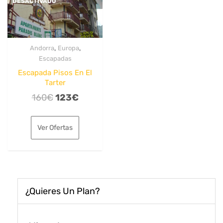
DESACTIVADO
,
,
Andorra
Europa
Escapadas
Escapada Pisos En El
Tarter
El
El
160
€
123
€
precio
precio
original
actual
Ver Ofertas
era:
es:
160€.
123€.
¿Quieres Un Plan?