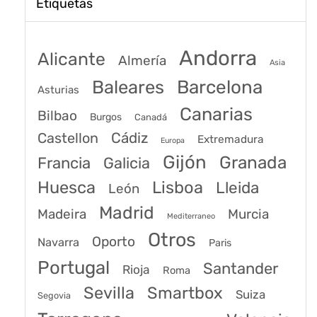
Etiquetas
Andorra
Alicante
Almería
Asia
Baleares
Barcelona
Asturias
Canarias
Bilbao
Burgos
Canadá
Castellon
Cádiz
Extremadura
Europa
Gijón
Granada
Francia
Galicia
Huesca
Lisboa
Lleida
León
Madrid
Madeira
Murcia
Mediterraneo
Otros
Oporto
Navarra
Paris
Portugal
Santander
Rioja
Roma
Sevilla
Smartbox
Suiza
Segovia