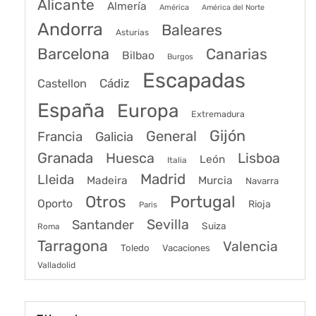
Alicante
Almería
América
América del Norte
Andorra
Baleares
Asturias
Barcelona
Canarias
Bilbao
Burgos
Escapadas
Cádiz
Castellon
España
Europa
Extremadura
Gijón
General
Francia
Galicia
Granada
Huesca
Lisboa
León
Italia
Madrid
Lleida
Murcia
Madeira
Navarra
Portugal
Otros
Oporto
Rioja
Paris
Sevilla
Santander
Suiza
Roma
Tarragona
Valencia
Toledo
Vacaciones
Valladolid