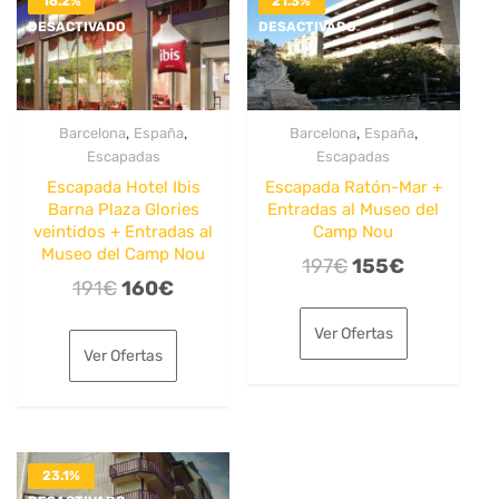
16.2%
21.3%
DESACTIVADO
DESACTIVADO
,
,
,
,
Barcelona
España
Barcelona
España
Escapadas
Escapadas
Escapada Hotel Ibis
Escapada Ratón-Mar +
Barna Plaza Glories
Entradas al Museo del
veintidos + Entradas al
Camp Nou
Museo del Camp Nou
El
El
197
€
155
€
El
El
191
€
160
€
precio
precio
precio
precio
original
actual
Ver Ofertas
original
actual
era:
es:
Ver Ofertas
era:
es:
197€.
155€.
191€.
160€.
23.1%