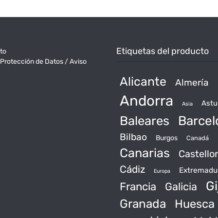
entradas
Etiquetas del producto
to
 Protección de Datos / Aviso
Alicante
Almería
Andorra
Astu
Asia
Baleares
Barcel
Bilbao
Burgos
Canadá
Canarias
Castello
Cádiz
Extremadu
Europa
Gi
Francia
Galicia
Granada
Huesca