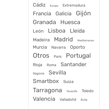
Cádiz
Extremadura
Europa
Gijón
Francia
Galicia
Granada
Huesca
Lisboa
Lleida
León
Madrid
Madeira
Mediterraneo
Murcia
Oporto
Navarra
Otros
Portugal
Paris
Santander
Rioja
Roma
Sevilla
Segovia
Smartbox
Suiza
Tarragona
Toledo
Tenerife
Valencia
Valladolid
Ávila