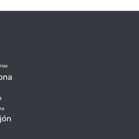
rias
ona
n
ra
jón