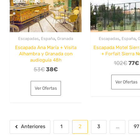
DESACTIVADO
DESACTIVADO
,
,
,
,
Escapadas
España
Granada
Escapadas
España
Escapada Ana María + Visita
Escapada Motel Sier
Alhambra y Granada con
+ Forfait Sierra 
audioguía 48h
El
102
€
77
€
El
El
53
€
38
€
prec
precio
precio
orig
Ver Ofertas
original
actual
era:
Ver Ofertas
era:
es:
102
53€.
38€.
Paginación
2
…
Anteriores
1
3
97
de