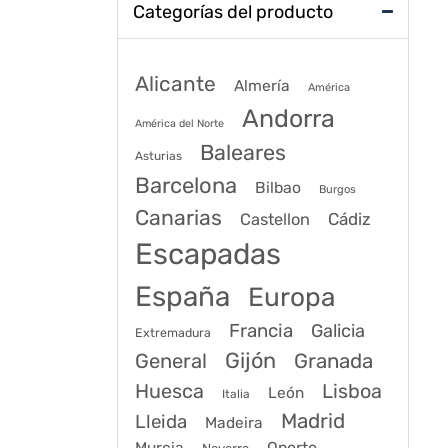
Categorías del producto
Alicante
Almería
América
Andorra
América del Norte
Baleares
Asturias
Barcelona
Bilbao
Burgos
Canarias
Cádiz
Castellon
Escapadas
España
Europa
Francia
Galicia
Extremadura
Gijón
General
Granada
Huesca
Lisboa
León
Italia
Madrid
Lleida
Madeira
Murcia
Oporto