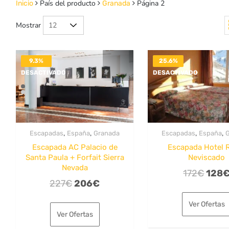
País del producto
Página 2
Inicio
Granada
Mostrar
9.3%
25.6%
DESACTIVADO
DESACTIVADO
,
,
,
,
Escapadas
España
Granada
Escapadas
España
Escapada AC Palacio de
Escapada Hotel 
Santa Paula + Forfait Sierra
Neviscado
Nevada
El
172
€
128
El
El
227
€
206
€
preci
precio
precio
origi
Ver Ofertas
original
actual
era:
Ver Ofertas
era:
es:
172€