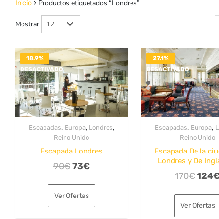
Productos etiquetados “Londres”
Inicio
Mostrar
18.9%
27.1%
DESACTIVADO
DESACTIVADO
,
,
,
,
,
Escapadas
Europa
Londres
Escapadas
Europa
L
Reino Unido
Reino Unido
Escapada Londres
Escapada De la ci
Londres y De Ingl
El
El
90
€
73
€
El
170
€
124
precio
precio
preci
original
actual
Ver Ofertas
origi
era:
es:
Ver Ofertas
era:
90€.
73€.