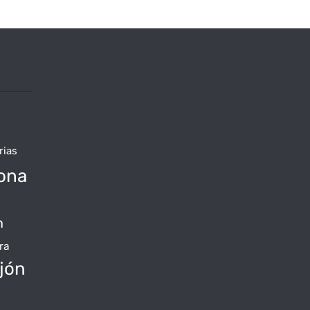
rias
ona
n
ra
jón