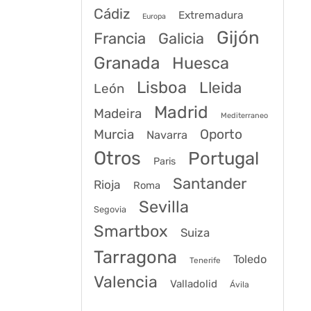
Cádiz
Extremadura
Europa
Gijón
Francia
Galicia
Granada
Huesca
Lisboa
Lleida
León
Madrid
Madeira
Mediterraneo
Murcia
Oporto
Navarra
Otros
Portugal
Paris
Santander
Rioja
Roma
Sevilla
Segovia
Smartbox
Suiza
Tarragona
Toledo
Tenerife
Valencia
Valladolid
Ávila