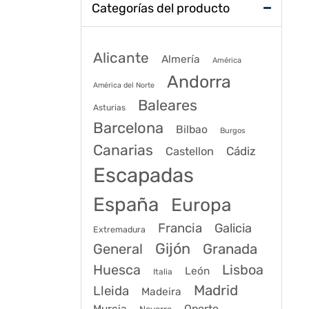
Categorías del producto
Alicante
Almería
América
Andorra
América del Norte
Baleares
Asturias
Barcelona
Bilbao
Burgos
Canarias
Cádiz
Castellon
Escapadas
España
Europa
Francia
Galicia
Extremadura
Gijón
General
Granada
Huesca
Lisboa
León
Italia
Madrid
Lleida
Madeira
Murcia
Oporto