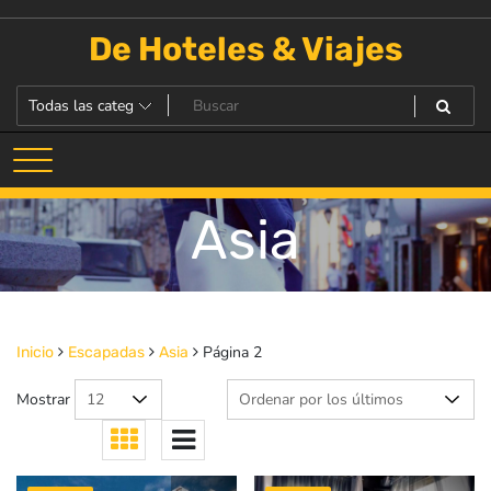
Saltar
al
De Hoteles & Viajes
contenido
Asia
Página 2
Inicio
Escapadas
Asia
Mostrar