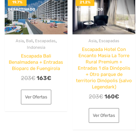
19.7%
21.2%
DESACTIVADO
DESACTIVADO
,
,
,
,
Asia
Bali
Escapadas
Asia
Escapadas
Indonesia
Escapada Hotel Con
Encanto Masia La Torre
Escapada Bali
Rural Premium +
Benalmadena + Entradas
Entradas 1 día Dinópolis
Bioparc de Fuengirola
+ Otro parque de
El
El
203
€
163
€
territorio Dinópolis (salvo
precio
precio
Legendark)
original
actual
El
El
203
€
160
€
Ver Ofertas
era:
es:
precio
precio
203€.
163€.
original
actual
Ver Ofertas
era:
es:
203€.
160€.