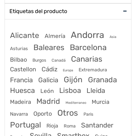
Etiquetas del producto
Andorra
Alicante
Almería
Asia
Baleares
Barcelona
Asturias
Canarias
Bilbao
Burgos
Canadá
Castellon
Cádiz
Extremadura
Europa
Gijón
Granada
Francia
Galicia
Huesca
Lisboa
Lleida
León
Madrid
Madeira
Murcia
Mediterraneo
Otros
Oporto
Navarra
Paris
Portugal
Santander
Rioja
Roma
Sevilla
Smartbox