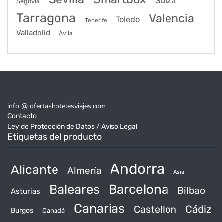
Suiza
Segovia
Tarragona
Valencia
Toledo
Tenerife
Valladolid
Ávila
info @ ofertashotelesviajes.com
Contacto
Ley de Protección de Datos / Aviso Legal
Etiquetas del producto
Andorra
Alicante
Almería
Asia
Baleares
Barcelona
Bilbao
Asturias
Canarias
Castellon
Cádiz
Burgos
Canadá