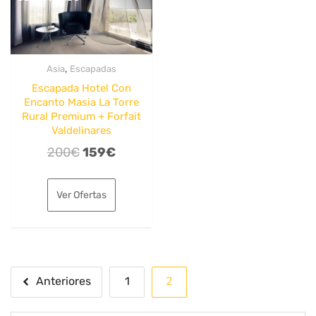
,
Asia
Escapadas
Escapada Hotel Con
Encanto Masia La Torre
Rural Premium + Forfait
Valdelinares
El
El
200
€
159
€
precio
precio
original
actual
Ver Ofertas
era:
es:
200€.
159€.
Paginación
2
Anteriores
1
de