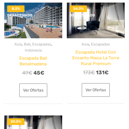
8.2%
24.3%
DESACTIVADO
DESACTIVADO
,
,
,
,
Asia
Bali
Escapadas
Asia
Escapadas
Indonesia
Escapada Hotel Con
Encanto Masia La Torre
Escapada Bali
Rural Premium
Benalmadena
El
El
El
El
173
€
131
€
49
€
45
€
precio
precio
precio
precio
original
actual
original
actual
Ver Ofertas
Ver Ofertas
era:
es:
era:
es:
173€.
131€.
49€.
45€.
20.5%
DESACTIVADO