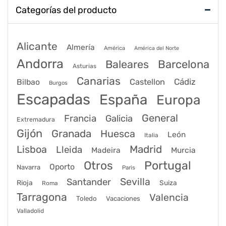
entradas
Categorías del producto
Alicante
Almería
América
América del Norte
Andorra
Barcelona
Baleares
Asturias
Canarias
Cádiz
Bilbao
Castellon
Burgos
Escapadas
España
Europa
General
Francia
Galicia
Extremadura
Gijón
Granada
Huesca
León
Italia
Lisboa
Madrid
Lleida
Murcia
Madeira
Portugal
Otros
Oporto
Navarra
Paris
Sevilla
Santander
Rioja
Suiza
Roma
Tarragona
Valencia
Toledo
Vacaciones
Valladolid